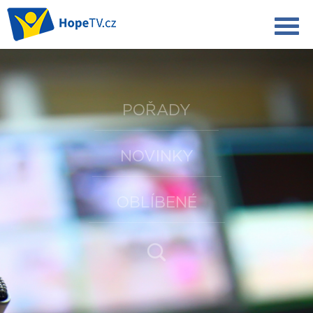
POŘADY
NOVINKY
OBLÍBENÉ