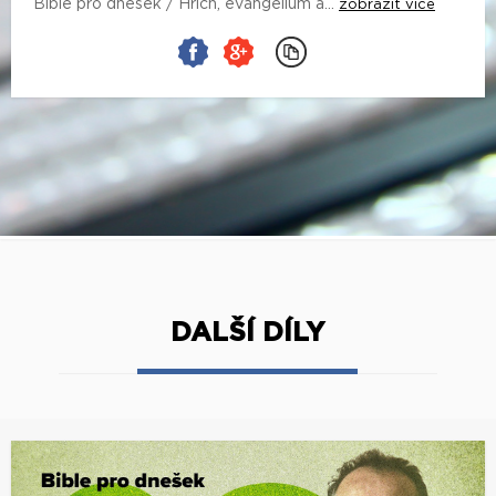
Bible pro dnešek / Hřích, evangelium a...
zobrazit více
DALŠÍ DÍLY