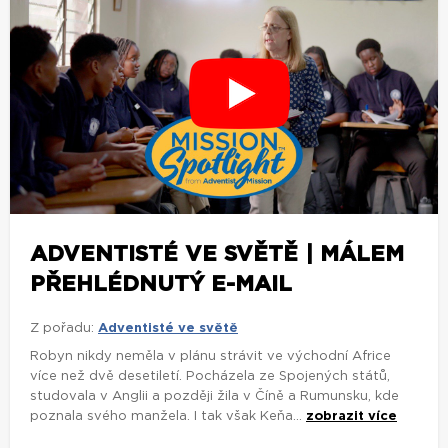
ADVENTISTÉ VE SVĚTĚ | MÁLEM
PŘEHLÉDNUTÝ E-MAIL
Z pořadu:
Adventisté ve světě
Robyn nikdy neměla v plánu strávit ve východní Africe
více než dvě desetiletí. Pocházela ze Spojených států,
studovala v Anglii a později žila v Číně a Rumunsku, kde
poznala svého manžela. I tak však Keňa...
zobrazit více