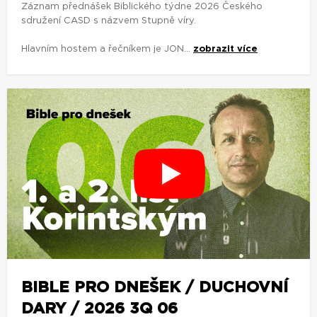
Záznam přednášek Biblického týdne 2026 Českého
sdružení CASD s názvem Stupně víry.
Hlavním hostem a řečníkem je JON...
zobrazit více
BIBLE PRO DNEŠEK / DUCHOVNÍ
DARY / 2026 3Q 06