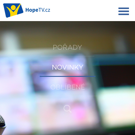
POŘADY
NOVINKY
OBLÍBENÉ