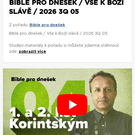
BIBLE PRO DNEŠEK / VŠE K BOŽÍ
SLÁVĚ / 2026 3Q 05
Z pořadu:
Bible pro dnešek
Bible pro dnešek / Vše k Boží slávě / 2026 3Q 05
Studijní materiály k pořadu si můžete zdarma stáhnout
zde:
zobrazit více