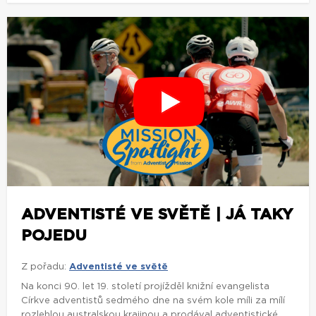
ADVENTISTÉ VE SVĚTĚ | JÁ TAKY
POJEDU
Z pořadu:
Adventisté ve světě
Na konci 90. let 19. století projížděl knižní evangelista
Církve adventistů sedmého dne na svém kole míli za mílí
rozlehlou australskou krajinou a prodával adventistické