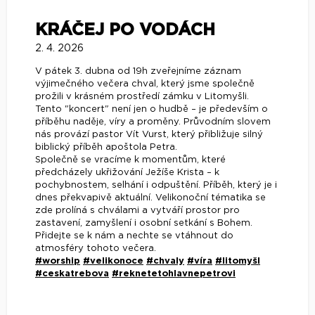
KRÁČEJ PO VODÁCH
2. 4. 2026
V pátek 3. dubna od 19h zveřejníme záznam
výjimečného večera chval, který jsme společně
prožili v krásném prostředí zámku v Litomyšli.
Tento "koncert" není jen o hudbě – je především o
příběhu naděje, víry a proměny. Průvodním slovem
nás provází pastor Vít Vurst, který přibližuje silný
biblický příběh apoštola Petra.
Společně se vracíme k momentům, které
předcházely ukřižování Ježíše Krista – k
pochybnostem, selhání i odpuštění. Příběh, který je i
dnes překvapivě aktuální. Velikonoční tématika se
zde prolíná s chválami a vytváří prostor pro
zastavení, zamyšlení i osobní setkání s Bohem.
Přidejte se k nám a nechte se vtáhnout do
atmosféry tohoto večera.
#worship
#velikonoce
#chvaly
#víra
#litomyšl
#ceskatrebova
#reknetetohlavnepetrovi