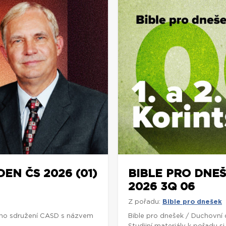
DEN ČS 2026 (01)
BIBLE PRO DNEŠ
2026 3Q 06
Z pořadu:
Bible pro dnešek
ho sdružení CASD s názvem
Bible pro dnešek / Duchovní