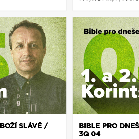
Studijní materiály k pořadu 
BOŽÍ SLÁVĚ /
BIBLE PRO DNEŠE
3Q 04