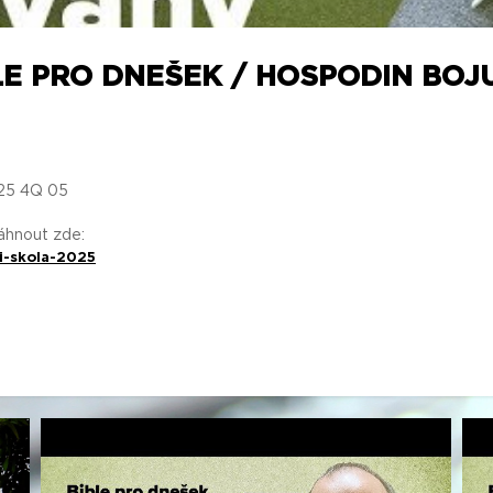
LE PRO DNEŠEK / HOSPODIN BOJU
025 4Q 05
táhnout zde:
i-skola-2025