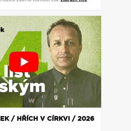
si můžete zdarma stáhnout zde:
zobrazit více
K / HŘÍCH V CÍRKVI / 2026