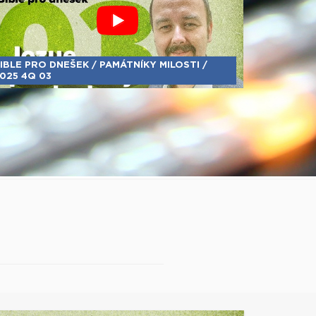
IBLE PRO DNEŠEK / PAMÁTNÍKY MILOSTI /
025 4Q 03