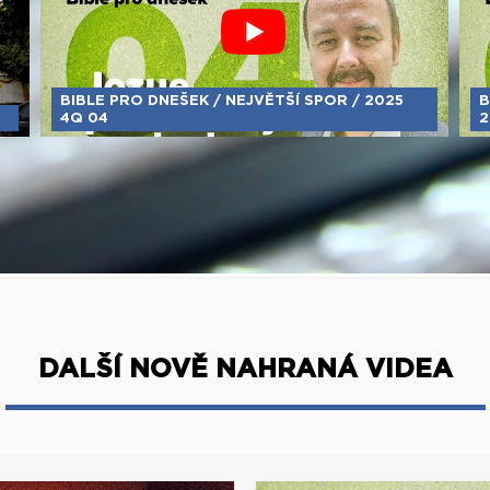
BIBLE PRO DNEŠEK / NEJVĚTŠÍ SPOR / 2025
B
4Q 04
2
DALŠÍ NOVĚ NAHRANÁ VIDEA