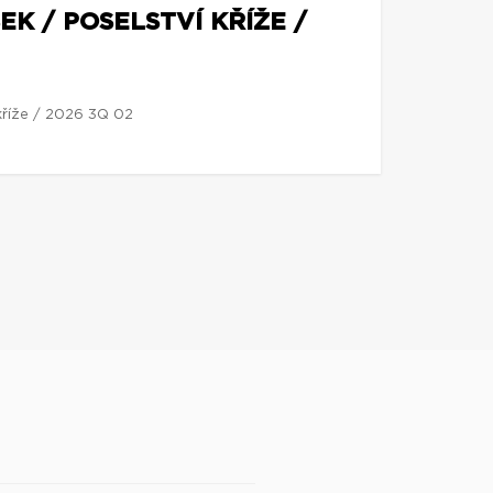
EK / POSELSTVÍ KŘÍŽE /
 kříže / 2026 3Q 02