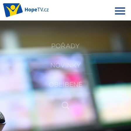
POŘADY
NOVINKY
OBLÍBENÉ