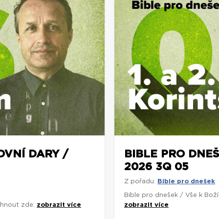
OVNÍ DARY /
BIBLE PRO DNEŠ
2026 3Q 05
Z pořadu:
Bible pro dnešek
Bible pro dnešek / Vše k Bož
áhnout zde:
zobrazit více
zobrazit více