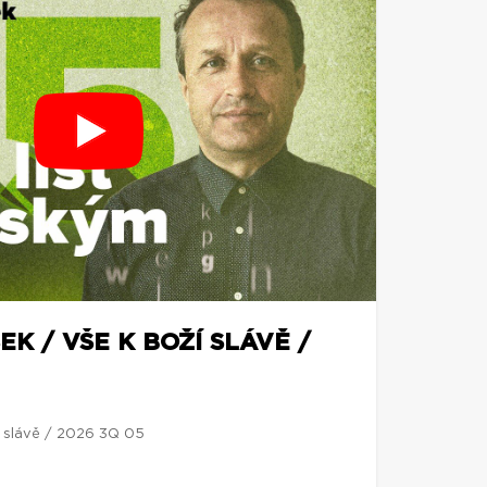
EK / VŠE K BOŽÍ SLÁVĚ /
í slávě / 2026 3Q 05