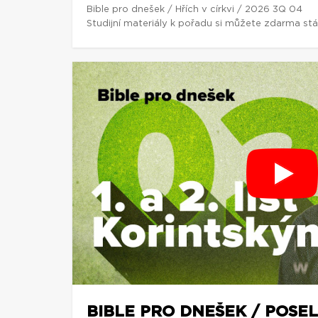
Bible pro dnešek / Hřích v církvi / 2026 3Q 04
Studijní materiály k pořadu si můžete zdarma st
BIBLE PRO DNEŠEK / POSEL