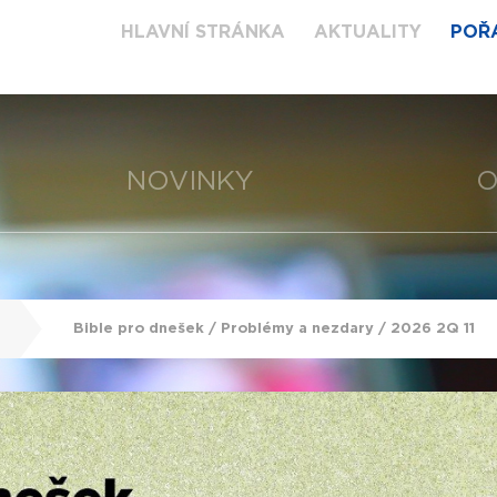
HLAVNÍ STRÁNKA
AKTUALITY
POŘ
NOVINKY
O
Bible pro dnešek / Problémy a nezdary / 2026 2Q 11