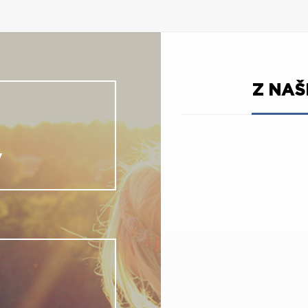
Z NA
V