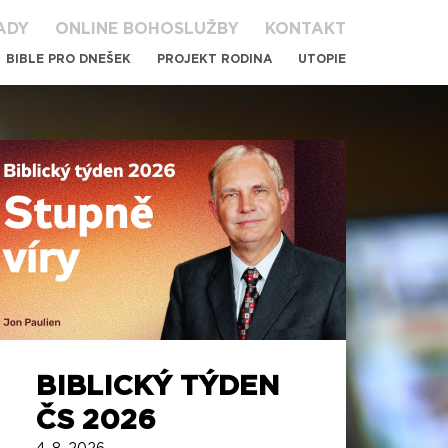
ADY
ONLINE BOHOSLUŽBY
KONTAKT
BIBLE PRO DNEŠEK
PROJEKT RODINA
UTOPIE
BIBLICKÝ TÝDEN
KO
ČS 2026
AD