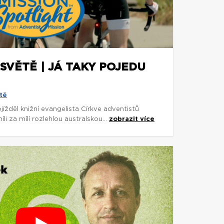
SVĚTĚ | JÁ TAKY POJEDU
tě
rojížděl knižní evangelista Církve adventistů
 za mílí rozlehlou australskou...
zobrazit více