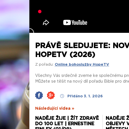
PRÁVĚ SLEDUJETE: NO
HOPETV (2026)
Z pořadu:
Online bohoslužby HopeTV
Všechny Vás srdečně zveme ke společnému pro
Můžete se těšit na nový díl pořadu Bible pro dn
Přidáno 3. 1. 2026
Následující videa »
NADĚJE ŽIJE | ŽÍT ZDRAVĚ
NADĚJE Ž
DO 100 LET | ERNESTINE
OBJEVY 