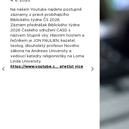
4. 8. 2026
8. 5. 2
Na našem Youtube najdete postupně
Srdečně
záznamy z právě probíhajícího
večer pl
Biblického týdne ČS 2026.
věnová
Záznam přednášek Biblického týdne
organiza
2026 Českého sdružení CASD s
v nároč
názvem Stupně víry. Hlavním hostem a
zahranič
řečníkem je JON PAULIEN, kazatel,
Koncert
teolog, dlouholetý profesor Nového
2026 od
zákona na Andrews University a
CASD Pr
vedoucí katedry religionistiky na Loma
Peroutk
Linda University.
Youtube
https://www.youtube.c...
přečíst více
Během v