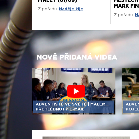
FINLEY (01/09)
MĚSTECH
MARK FIN
Z pořadu:
Naděje žije
Z pořadu:
N
NOVĚ PŘIDANÁ VIDEA
ADVENTISTÉ VE SVĚTĚ | MÁLEM
ADVEN
PŘEHLÉDNUTÝ E-MAIL
POJE