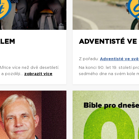
ÁLEM
ADVENTISTÉ VE 
Z pořadu:
Adventisté ve svě
rice více než dvě desetiletí.
Na konci 90. let 19. století p
a později...
zobrazit více
sedmého dne na svém kole míli