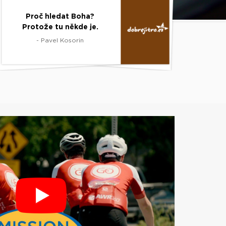
Proč hledat Boha?
Protože tu někde je.
- Pavel Kosorin