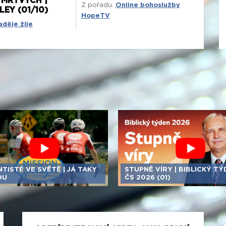
 MRTVÝCH |
Z pořadu:
Online bohoslužby
LEY (01/10)
HopeTV
aděje žije
TISTÉ VE SVĚTĚ | JÁ TAKY
STUPNĚ VÍRY | BIBLICKÝ TÝ
DU
ČS 2026 (01)