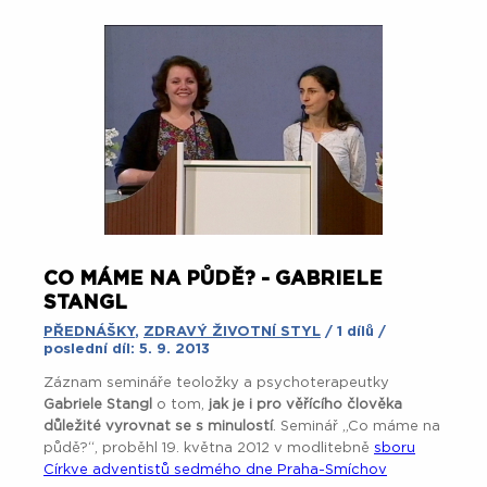
CO MÁME NA PŮDĚ? - GABRIELE
STANGL
PŘEDNÁŠKY
,
ZDRAVÝ ŽIVOTNÍ STYL
/ 1 dílů /
poslední díl: 5. 9. 2013
Záznam semináře teoložky a psychoterapeutky
Gabriele Stangl
o tom,
jak je i pro věřícího člověka
důležité vyrovnat se s minulostí
. Seminář „Co máme na
půdě?“, proběhl 19. května 2012 v modlitebně
sboru
Církve adventistů sedmého dne Praha-Smíchov