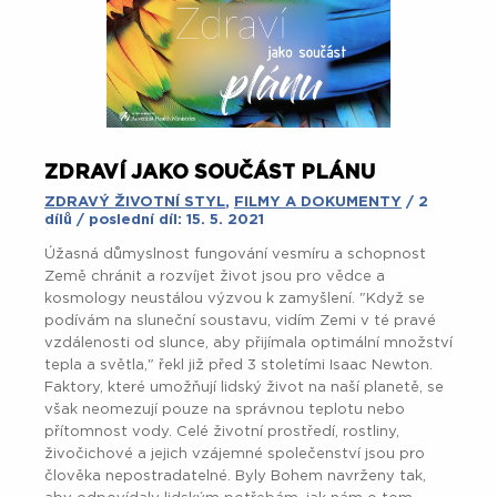
ZDRAVÍ JAKO SOUČÁST PLÁNU
ZDRAVÝ ŽIVOTNÍ STYL
,
FILMY A DOKUMENTY
/ 2
dílů / poslední díl: 15. 5. 2021
Úžasná důmyslnost fungování vesmíru a schopnost
Země chránit a rozvíjet život jsou pro vědce a
kosmology neustálou výzvou k zamyšlení. "Když se
podívám na sluneční soustavu, vidím Zemi v té pravé
vzdálenosti od slunce, aby přijímala optimální množství
tepla a světla," řekl již před 3 stoletími Isaac Newton.
Faktory, které umožňují lidský život na naší planetě, se
však neomezují pouze na správnou teplotu nebo
přítomnost vody. Celé životní prostředí, rostliny,
živočichové a jejich vzájemné společenství jsou pro
člověka nepostradatelné. Byly Bohem navrženy tak,