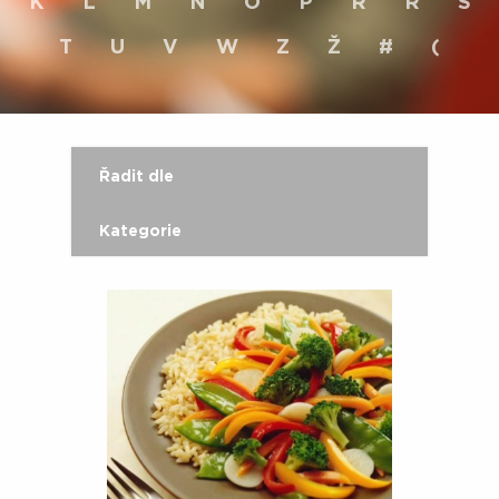
K
L
M
N
O
P
R
Ř
S
T
U
V
W
Z
Ž
#
(
Řadit dle
Kategorie