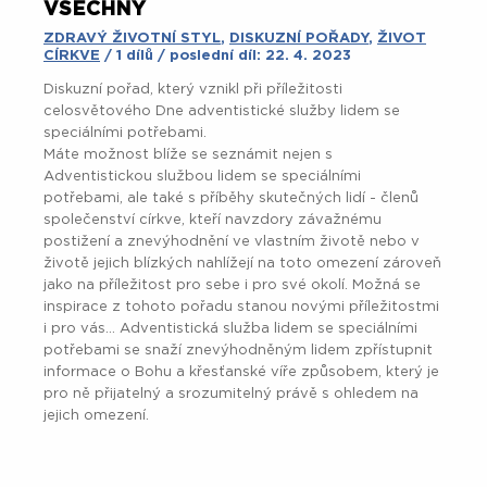
VŠECHNY
ZDRAVÝ ŽIVOTNÍ STYL
,
DISKUZNÍ POŘADY
,
ŽIVOT
CÍRKVE
/ 1 dílů / poslední díl: 22. 4. 2023
Diskuzní pořad, který vznikl při příležitosti
celosvětového Dne adventistické služby lidem se
speciálními potřebami.
Máte možnost blíže se seznámit nejen s
Adventistickou službou lidem se speciálními
potřebami, ale také s příběhy skutečných lidí - členů
společenství církve, kteří navzdory závažnému
postižení a znevýhodnění ve vlastním životě nebo v
životě jejich blízkých nahlížejí na toto omezení zároveň
jako na příležitost pro sebe i pro své okolí. Možná se
inspirace z tohoto pořadu stanou novými příležitostmi
i pro vás… Adventistická služba lidem se speciálními
potřebami se snaží znevýhodněným lidem zpřístupnit
informace o Bohu a křesťanské víře způsobem, který je
pro ně přijatelný a srozumitelný právě s ohledem na
jejich omezení.