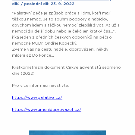
dílů / poslední díl: 23. 9. 2022
"Paliativní péče je způsob práce s lidmi, kteří mají
těžkou nemoc. Je to souhrn podpory a nabídky,
abychom lidem s těžkou nemocí zlepšili život. Ať už s
nemocí žijí delší dobu nebo je čeká jen krátký čas...",
říká jeden z předních českých odborníků na péči o
nemocné MUDr. Ondřej Kopecký.
Zveme vás na cestu naděje, doprovázení, někdy i
mlčení až Do konce...
Krátkometrážní dokument Církve adventistů sedmého
dne (2022).
Pro více informací navštivte:
https://www.paliativa.cz/
https://www.umenidoprovazet.cz/