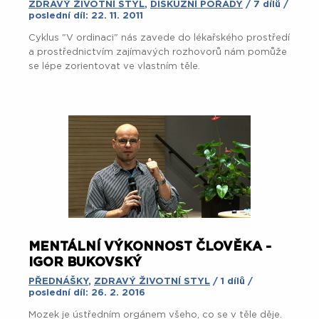
ZDRAVÝ ŽIVOTNÍ STYL
,
DISKUZNÍ POŘADY
/ 7 dílů /
poslední díl: 22. 11. 2011
Cyklus "V ordinaci" nás zavede do lékařského prostředí
a prostřednictvím zajímavých rozhovorů nám pomůže
se lépe zorientovat ve vlastním těle.
MENTÁLNÍ VÝKONNOST ČLOVĚKA -
IGOR BUKOVSKÝ
PŘEDNÁŠKY
,
ZDRAVÝ ŽIVOTNÍ STYL
/ 1 dílů /
poslední díl: 26. 2. 2016
Mozek je ústředním orgánem všeho, co se v těle děje.