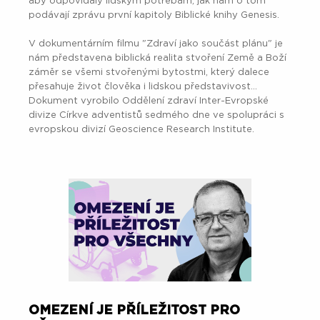
aby odpovídaly lidským potřebám, jak nám o tom
podávají zprávu první kapitoly Biblické knihy Genesis.
V dokumentárním filmu "Zdraví jako součást plánu" je
nám představena biblická realita stvoření Země a Boží
záměr se všemi stvořenými bytostmi, který dalece
přesahuje život člověka i lidskou představivost...
Dokument vyrobilo Oddělení zdraví Inter-Evropské
divize Církve adventistů sedmého dne ve spolupráci s
evropskou divizí Geoscience Research Institute.
OMEZENÍ JE PŘÍLEŽITOST PRO