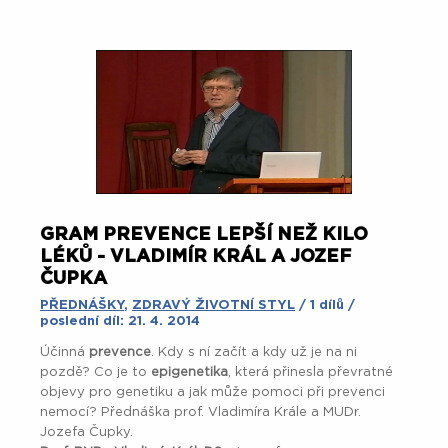
GRAM PREVENCE LEPŠÍ NEŽ KILO
LÉKŮ - VLADIMÍR KRÁL A JOZEF
ČUPKA
PŘEDNÁŠKY
,
ZDRAVÝ ŽIVOTNÍ STYL
/ 1 dílů /
poslední díl: 21. 4. 2014
Účinná
prevence
. Kdy s ní začít a kdy už je na ni
pozdě? Co je to
epigenetika
, která přinesla převratné
objevy pro genetiku a jak může pomoci při prevenci
nemocí? Přednáška prof. Vladimíra Krále a MUDr.
Jozefa Čupky.