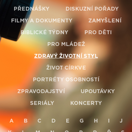
PŘEDNÁŠKY
DISKUZNÍ POŘADY
FILMY A DOKUMENTY
ZAMYŠLENÍ
BIBLICKÉ TÝDNY
PRO DĚTI
PRO MLÁDEŽ
ZDRAVÝ ŽIVOTNÍ STYL
ŽIVOT CÍRKVE
PORTRÉTY OSOBNOSTÍ
ZPRAVODAJSTVÍ
UPOUTÁVKY
SERIÁLY
KONCERTY
A
B
C
D
E
G
H
I
J