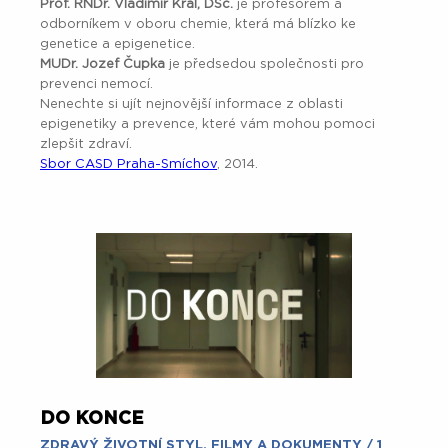
Prof. RNDr. Vladimír Král, DSc.
je profesorem a
odborníkem v oboru chemie, která má blízko ke
genetice a epigenetice.
MUDr. Jozef Čupka
je předsedou společnosti pro
prevenci nemocí.
Nenechte si ujít nejnovější informace z oblasti
epigenetiky a prevence, které vám mohou pomoci
zlepšit zdraví.
Sbor CASD Praha-Smíchov
, 2014.
DO KONCE
ZDRAVÝ ŽIVOTNÍ STYL
,
FILMY A DOKUMENTY
/ 1