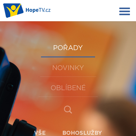
POŘADY
NOVINKY
OBLÍBENÉ
VŠE
BOHOSLUŽBY