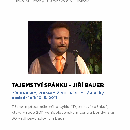
Čupka, M. Trněný, J. Krynská a N. Cibiček.
TAJEMSTVÍ SPÁNKU - JIŘÍ BAUER
PŘEDNÁŠKY
,
ZDRAVÝ ŽIVOTNÍ STYL
/ 4 dílů /
poslední díl: 10. 5. 2011
Záznam přednáškového cyklu "Tajemství spánku",
který v roce 2011 ve Společenském centru Londýnská
30 vedl
psycholog Jiří Bauer.