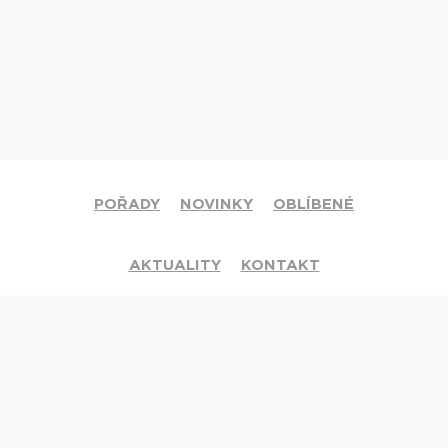
POŘADY
NOVINKY
OBLÍBENÉ
AKTUALITY
KONTAKT
© 2020 Církev adventistů s.d. Všechna práva vyhrazena.
Jsme členy mezinárodní sítě televizí
Hope Channel
. Své dotazy či
připomínky pište na
info@hopetv.cz