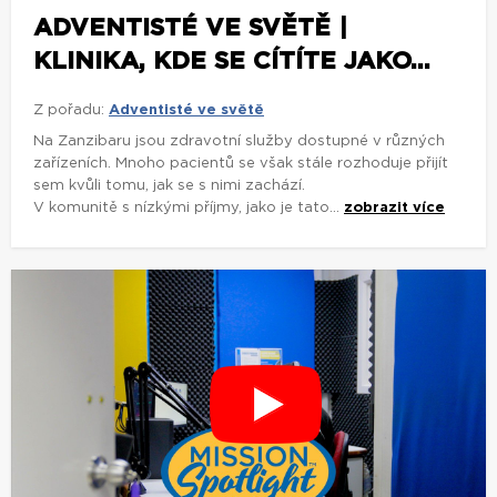
ADVENTISTÉ VE SVĚTĚ |
KLINIKA, KDE SE CÍTÍTE JAKO...
Z pořadu:
Adventisté ve světě
Na Zanzibaru jsou zdravotní služby dostupné v různých
zařízeních. Mnoho pacientů se však stále rozhoduje přijít
sem kvůli tomu, jak se s nimi zachází.
V komunitě s nízkými příjmy, jako je tato...
zobrazit více