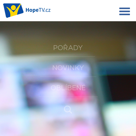
POŘADY
NOVINKY
OBLÍBENÉ