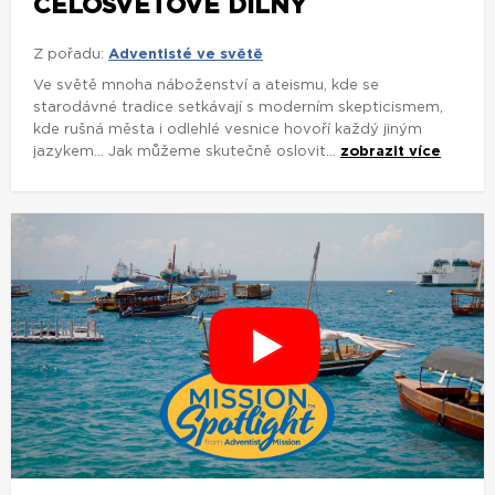
CELOSVĚTOVÉ DÍLNY
Z pořadu:
Adventisté ve světě
Ve světě mnoha náboženství a ateismu, kde se
starodávné tradice setkávají s moderním skepticismem,
kde rušná města i odlehlé vesnice hovoří každý jiným
jazykem... Jak můžeme skutečně oslovit...
zobrazit více