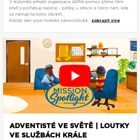
V Kolumbii přináší organizace ADRA pomoc přímo těm,
kteří ji potřebují nejvíce – pěšky, u silnice a často tam, kde
se nemají na koho obrátit.
Každý den urazí mobilní zdravotnická...
zobrazit více
ADVENTISTÉ VE SVĚTĚ | LOUTKY
VE SLUŽBÁCH KRÁLE