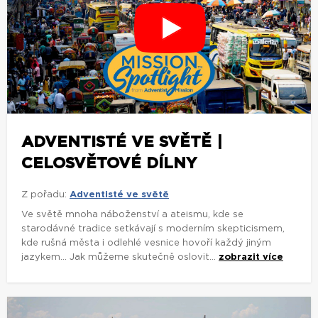
ADVENTISTÉ VE SVĚTĚ |
CELOSVĚTOVÉ DÍLNY
Z pořadu:
Adventisté ve světě
Ve světě mnoha náboženství a ateismu, kde se
starodávné tradice setkávají s moderním skepticismem,
kde rušná města i odlehlé vesnice hovoří každý jiným
jazykem... Jak můžeme skutečně oslovit...
zobrazit více