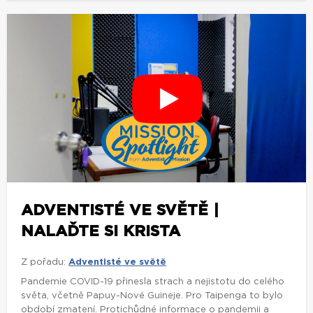
ADVENTISTÉ VE SVĚTĚ |
NALAĎTE SI KRISTA
Z pořadu:
Adventisté ve světě
Pandemie COVID-19 přinesla strach a nejistotu do celého
světa, včetně Papuy-Nové Guineje. Pro Taipenga to bylo
období zmatení. Protichůdné informace o pandemii a