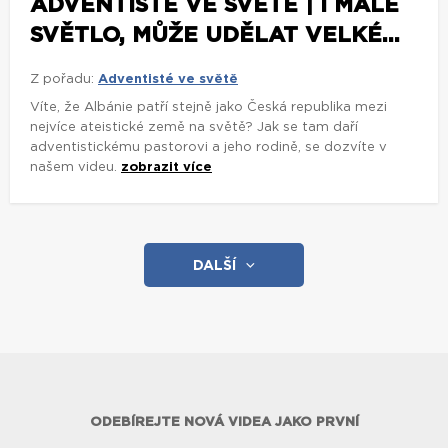
ADVENTISTÉ VE SVĚTĚ | I MALÉ
SVĚTLO, MŮŽE UDĚLAT VELKÉ...
Z pořadu:
Adventisté ve světě
Víte, že Albánie patří stejně jako Česká republika mezi
nejvíce ateistické země na světě? Jak se tam daří
adventistickému pastorovi a jeho rodině, se dozvíte v
našem videu.
zobrazit více
DALŠÍ
ODEBÍREJTE NOVÁ VIDEA JAKO PRVNÍ