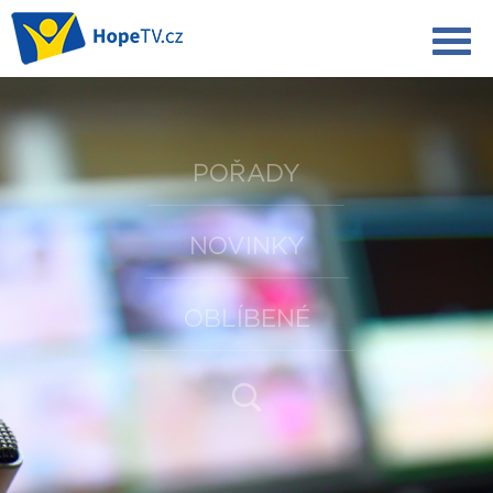
POŘADY
NOVINKY
OBLÍBENÉ