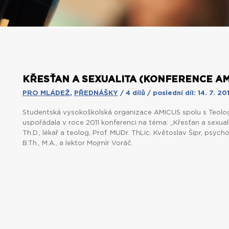
KŘESŤAN A SEXUALITA (KONFERENCE AMI
PRO MLÁDEŽ
,
PŘEDNÁŠKY
/ 4 dílů / poslední díl: 14. 7. 201
Studentská vysokoškolská organizace AMICUS spolu s Teolo
uspořádala v roce 2011 konferenci na téma: „Křesťan a sexualit
Th.D., lékař a teolog, Prof. MUDr. ThLic. Květoslav Šipr, psy
B.Th., M.A., a lektor Mojmír Voráč.