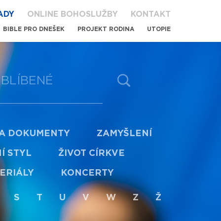
ADY
ONLINE BOHOSLUŽBY
KONTAKT
BIBLE PRO DNEŠEK
PROJEKT RODINA
UTOPIE
BLÍBENÉ
 A DOKUMENTY
ZAMYŠLENÍ
Í STYL
ŽIVOT CÍRKVE
ERIÁLY
KONCERTY
S
T
U
V
W
Z
Ž