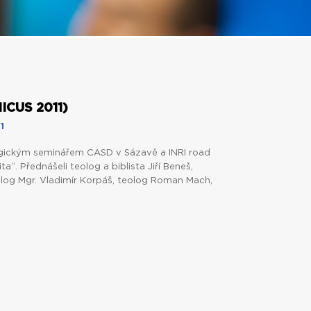
CUS 2011)
1
gickým seminářem CASD v Sázavě a INRI road
a“. Přednášeli teolog a biblista Jiří Beneš,
cholog Mgr. Vladimír Korpáš, teolog Roman Mach,