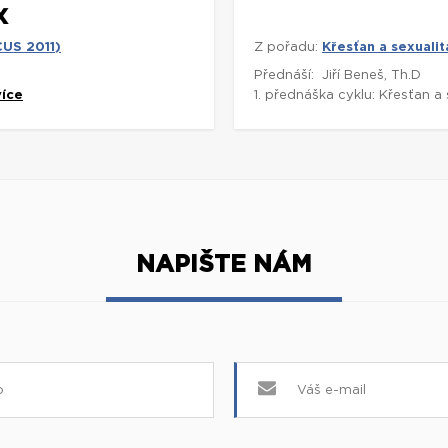
X
CUS 2011)
Z pořadu:
Křesťan a sexuali
Přednáší: Jiří Beneš, Th.D
více
1. přednáška cyklu: Křesťan a 
NAPIŠTE NÁM