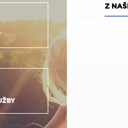
Z NA
V
UŽBY