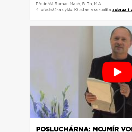
Přednáší: Roman Mach, B. Th, M.A.
4. přednáška cyklu: Křesťan a sexualita
zobrazit 
POSLUCHÁRNA: MOJMÍR VO