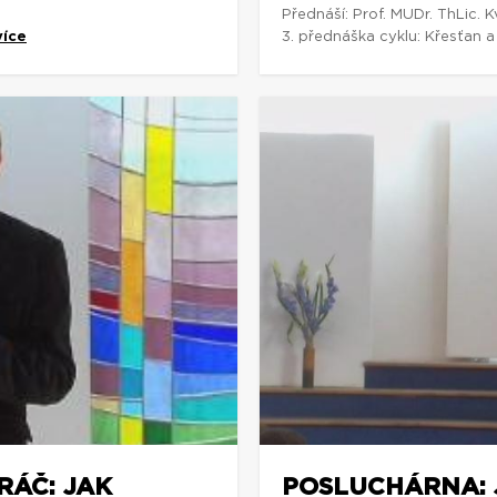
Přednáší: Prof. MUDr. ThLic. K
více
3. přednáška cyklu: Křesťan a
RÁČ: JAK
POSLUCHÁRNA: JI