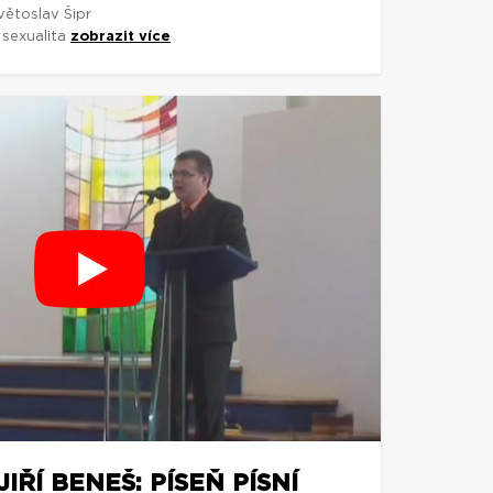
větoslav Šipr
 sexualita
zobrazit více
ŘÍ BENEŠ: PÍSEŇ PÍSNÍ