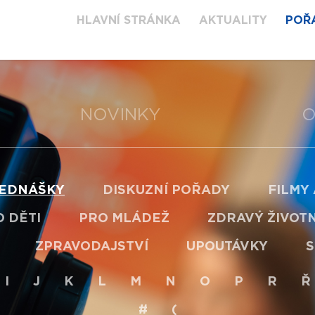
HLAVNÍ STRÁNKA
AKTUALITY
POŘ
NOVINKY
O
EDNÁŠKY
DISKUZNÍ POŘADY
FILMY
 DĚTI
PRO MLÁDEŽ
ZDRAVÝ ŽIVOTN
ZPRAVODAJSTVÍ
UPOUTÁVKY
S
I
J
K
L
M
N
O
P
R
Ř
#
(