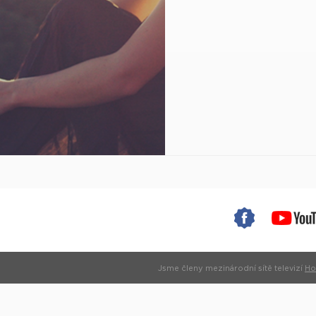
Jsme členy mezinárodní sítě televizí
Ho
info@hopetv.cz