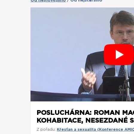
Od nejnovějšího
Od nejstaršího
/
POSLUCHÁRNA: ROMAN MACH,
KOHABITACE, NESEZDANÉ S
Z pořadu:
Křesťan a sexualita (Konference AMI