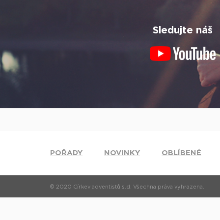
Sledujte náš
POŘADY
NOVINKY
OBLÍBENÉ
© 2020 Církev adventistů s.d. Všechna práva vyhrazena.