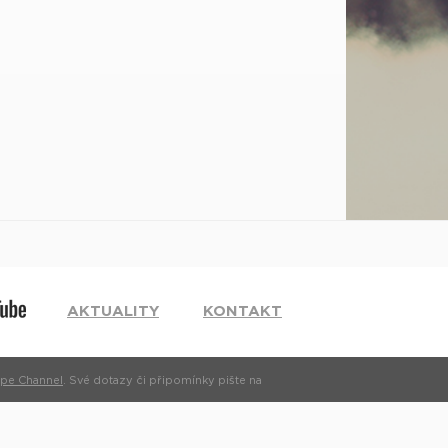
AKTUALITY
KONTAKT
pe Channel
. Své dotazy či připomínky pište na