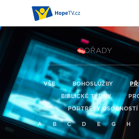
POŘADY
VŠE
BOHOSLUŽBY
PŘ
BIBLICKÉ TÝDNY
PRO
PORTRÉTY OSOBNOSTÍ
A
B
C
D
E
G
H