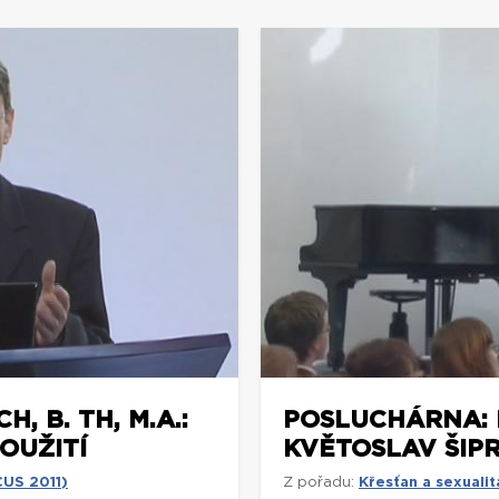
 B. TH, M.A.:
POSLUCHÁRNA: P
OUŽITÍ
KVĚTOSLAV ŠIPR
CUS 2011)
Z pořadu:
Křesťan a sexuali