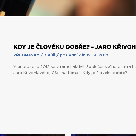
KDY JE ČLOVĚKU DOBŘE? - JARO KŘIVO
PŘEDNÁŠKY
/ 3 dílů / poslední díl: 19. 9. 2012
V únoru roku 2012 se v rámci aktivit Společenského centra L
Jaro Křivohlavého, CSc. na téma - Kdy je člověku dobře?