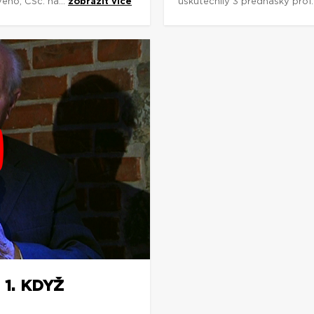
ého, CSc. na...
zobrazit více
uskutečnily 3 přednášky prof.
1. KDYŽ