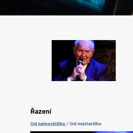
Řazení
Od nejnovějšího
Od nejstaršího
/