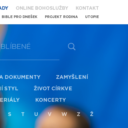
ADY
ONLINE BOHOSLUŽBY
KONTAKT
BIBLE PRO DNEŠEK
PROJEKT RODINA
UTOPIE
BLÍBENÉ
 A DOKUMENTY
ZAMYŠLENÍ
Í STYL
ŽIVOT CÍRKVE
ERIÁLY
KONCERTY
S
T
U
V
W
Z
Ž