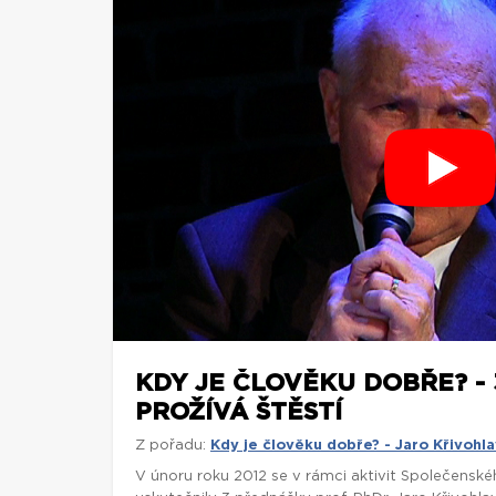
KDY JE ČLOVĚKU DOBŘE? - 
PROŽÍVÁ ŠTĚSTÍ
Z pořadu:
Kdy je člověku dobře? - Jaro Křivohl
V únoru roku 2012 se v rámci aktivit Společensk