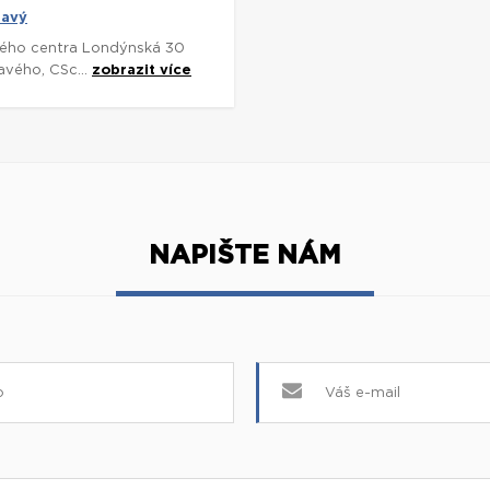
lavý
ského centra Londýnská 30
avého, CSc...
zobrazit více
NAPIŠTE NÁM