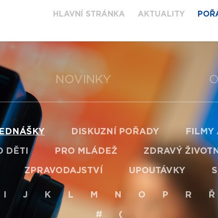
HLAVNÍ STRÁNKA
AKTUALITY
POŘ
NOVINKY
O
EDNÁŠKY
DISKUZNÍ POŘADY
FILMY
 DĚTI
PRO MLÁDEŽ
ZDRAVÝ ŽIVOTN
ZPRAVODAJSTVÍ
UPOUTÁVKY
S
I
J
K
L
M
N
O
P
R
Ř
#
(