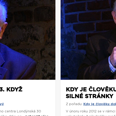
3. KDYŽ
KDY JE ČLOVĚKU
SILNÉ STRÁNKY
avý
Z pořadu:
Kdy je člověku dob
ého centra Londýnská 30
V únoru roku 2012 se v rámci