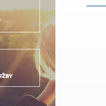
V
UŽBY