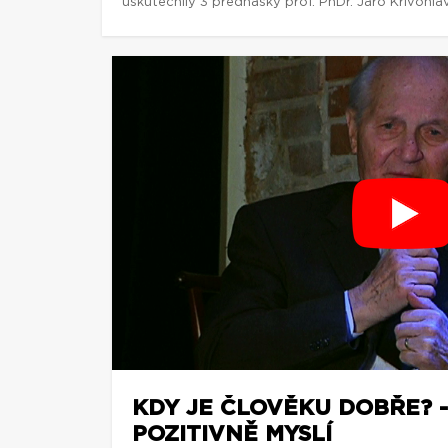
uskutečnily 3 přednášky prof. PhDr. Jaro Křivohlav
KDY JE ČLOVĚKU DOBŘE? - 
POZITIVNĚ MYSLÍ