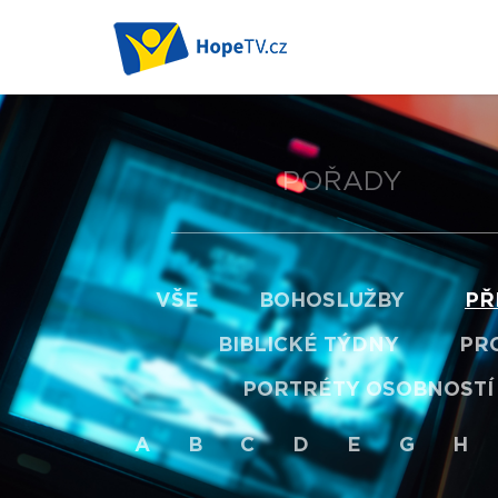
POŘADY
VŠE
BOHOSLUŽBY
PŘ
BIBLICKÉ TÝDNY
PRO
PORTRÉTY OSOBNOSTÍ
A
B
C
D
E
G
H