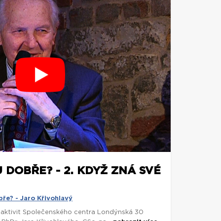
 DOBŘE? - 2. KDYŽ ZNÁ SVÉ
ře? - Jaro Křivohlavý
 aktivit Společenského centra Londýnská 30