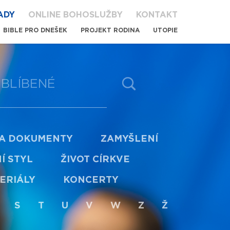
ADY
ONLINE BOHOSLUŽBY
KONTAKT
BIBLE PRO DNEŠEK
PROJEKT RODINA
UTOPIE
BLÍBENÉ
 A DOKUMENTY
ZAMYŠLENÍ
Í STYL
ŽIVOT CÍRKVE
ERIÁLY
KONCERTY
S
T
U
V
W
Z
Ž