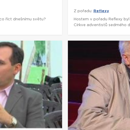
Z pořadu:
Reflexy
 co říct dnešnímu světu?
Hostem v pořadu Reflexy byl hi
Církve adventistů sedmého d