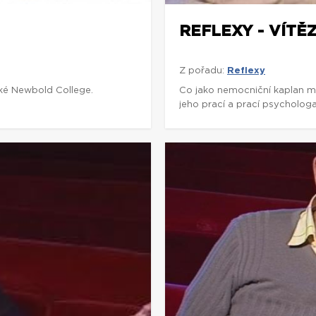
REFLEXY - VÍTĚ
Z pořadu:
Reflexy
cké Newbold College.
Co jako nemocniční kaplan můž
jeho prací a prací psycholog