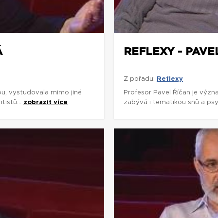
Á
REFLEXY - PAVE
Z pořadu:
Reflexy
ou, vystudovala mimo jiné
Profesor Pavel Říčan je význ
tistů...
zobrazit více
zabývá i tematikou snů a psy