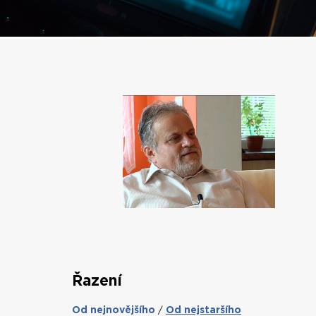
Řazení
Od nejnovějšího
Od nejstaršího
/