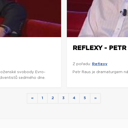
REFLEXY - PETR
Z pořadu:
Reflexy
boženské svobody Evro-
Petr Raus je dramaturgem ná
adventistů sedmého dne.
«
1
2
3
4
5
»