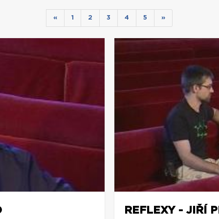
«
1
2
3
4
5
»
D
REFLEXY - JIŘÍ 