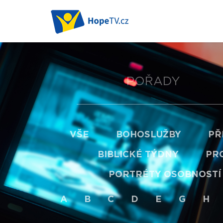
POŘADY
VŠE
BOHOSLUŽBY
PŘ
BIBLICKÉ TÝDNY
PRO
PORTRÉTY OSOBNOSTÍ
A
B
C
D
E
G
H