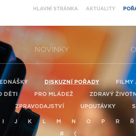
HLAVNÍ STRÁNKA
AKTUALITY
POŘ
NOVINKY
O
EDNÁŠKY
DISKUZNÍ POŘADY
FILMY
 DĚTI
PRO MLÁDEŽ
ZDRAVÝ ŽIVOTN
ZPRAVODAJSTVÍ
UPOUTÁVKY
S
I
J
K
L
M
N
O
P
R
Ř
#
(