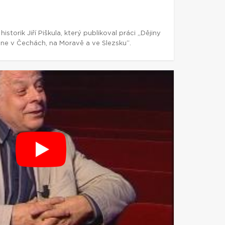
storik Jiří Piškula, který publikoval práci „Dějiny
ne v Čechách, na Moravě a ve Slezsku“.