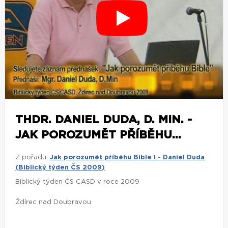
THDR. DANIEL DUDA, D. MIN. -
JAK POROZUMĚT PŘÍBĚHU...
Z pořadu:
Jak porozumět příběhu Bible I - Daniel Duda
(Biblický týden ČS 2009)
Biblický týden ČS CASD v roce 2009
Ždírec nad Doubravou