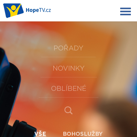
POŘADY
NOVINKY
OBLÍBENÉ
VŠE
BOHOSLUŽBY