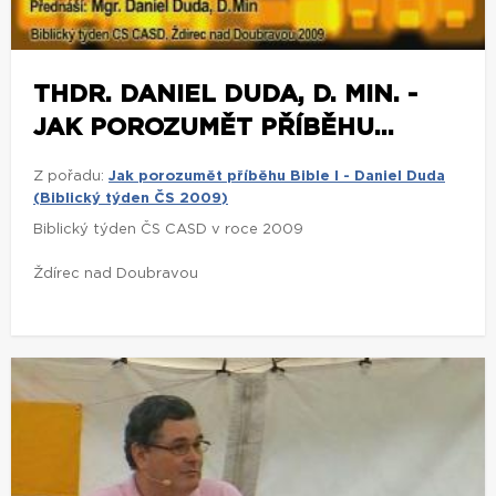
THDR. DANIEL DUDA, D. MIN. -
JAK POROZUMĚT PŘÍBĚHU...
Z pořadu:
Jak porozumět příběhu Bible I - Daniel Duda
(Biblický týden ČS 2009)
Biblický týden ČS CASD v roce 2009
Ždírec nad Doubravou