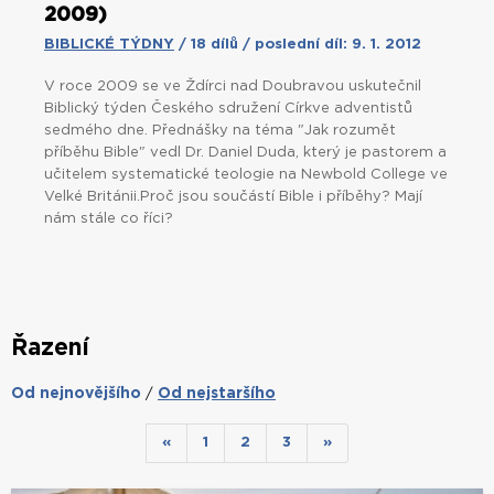
2009)
BIBLICKÉ TÝDNY
/ 18 dílů / poslední díl: 9. 1. 2012
V roce 2009 se ve Ždírci nad Doubravou uskutečnil
Biblický týden Českého sdružení Církve adventistů
sedmého dne. Přednášky na téma "Jak rozumět
příběhu Bible" vedl Dr. Daniel Duda, který je pastorem a
učitelem systematické teologie na Newbold College ve
Velké Británii.Proč jsou součástí Bible i příběhy? Mají
nám stále co říci?
Řazení
Od nejnovějšího
Od nejstaršího
/
«
1
2
3
»