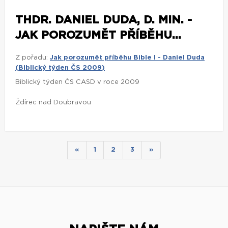
THDR. DANIEL DUDA, D. MIN. -
JAK POROZUMĚT PŘÍBĚHU...
Z pořadu:
Jak porozumět příběhu Bible I - Daniel Duda
(Biblický týden ČS 2009)
Biblický týden ČS CASD v roce 2009
Ždírec nad Doubravou
«
1
2
3
»