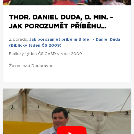
THDR. DANIEL DUDA, D. MIN. -
JAK POROZUMĚT PŘÍBĚHU...
Z pořadu:
Jak porozumět příběhu Bible I - Daniel Duda
(Biblický týden ČS 2009)
Biblický týden ČS CASD v roce 2009
Ždírec nad Doubravou