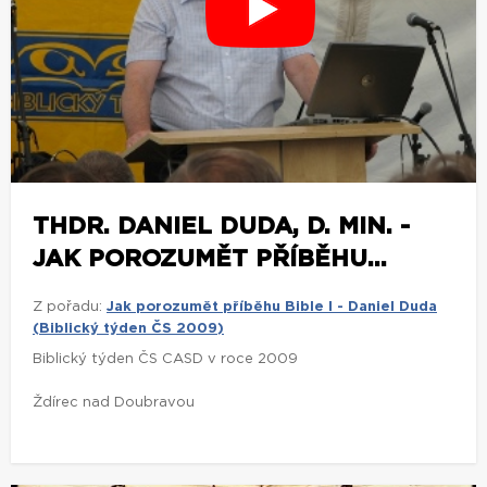
THDR. DANIEL DUDA, D. MIN. -
JAK POROZUMĚT PŘÍBĚHU...
Z pořadu:
Jak porozumět příběhu Bible I - Daniel Duda
(Biblický týden ČS 2009)
Biblický týden ČS CASD v roce 2009
Ždírec nad Doubravou