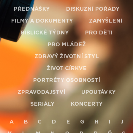
PŘEDNÁŠKY
DISKUZNÍ POŘADY
FILMY A DOKUMENTY
ZAMYŠLENÍ
BIBLICKÉ TÝDNY
PRO DĚTI
PRO MLÁDEŽ
ZDRAVÝ ŽIVOTNÍ STYL
ŽIVOT CÍRKVE
PORTRÉTY OSOBNOSTÍ
ZPRAVODAJSTVÍ
UPOUTÁVKY
SERIÁLY
KONCERTY
A
B
C
D
E
G
H
I
J