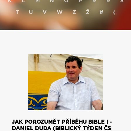
K
L
M
N
O
P
R
Ř
S
T
U
V
W
Z
Ž
#
(
JAK POROZUMĚT PŘÍBĚHU BIBLE I -
DANIEL DUDA (BIBLICKÝ TÝDEN ČS