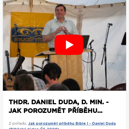
THDR. DANIEL DUDA, D. MIN. -
JAK POROZUMĚT PŘÍBĚHU...
Z pořadu:
Jak porozumět příběhu Bible I - Daniel Duda