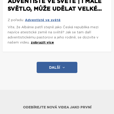
ADVENTISTÉ VE SVĚTĚ | I MALÉ
SVĚTLO, MŮŽE UDĚLAT VELKÉ...
Z pořadu:
Adventisté ve světě
Víte, že Albánie patří stejně jako Česká republika mezi
nejvíce ateistické země na světě? Jak se tam daří
adventistickému pastorovi a jeho rodině, se dozvíte v
našem videu.
zobrazit více
DALŠÍ
ODEBÍREJTE NOVÁ VIDEA JAKO PRVNÍ