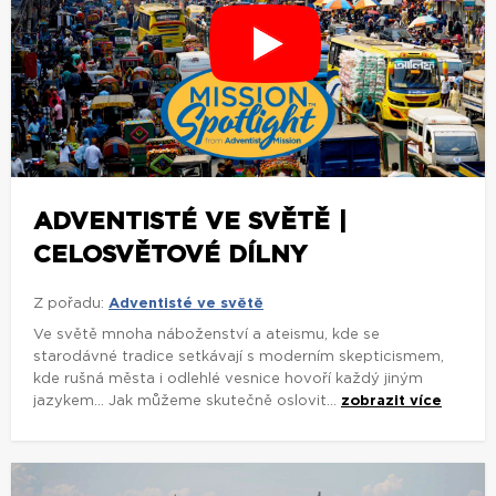
ADVENTISTÉ VE SVĚTĚ |
CELOSVĚTOVÉ DÍLNY
Z pořadu:
Adventisté ve světě
Ve světě mnoha náboženství a ateismu, kde se
starodávné tradice setkávají s moderním skepticismem,
kde rušná města i odlehlé vesnice hovoří každý jiným
jazykem... Jak můžeme skutečně oslovit...
zobrazit více