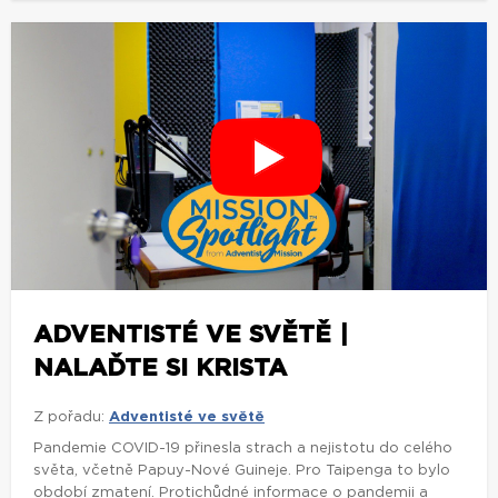
ADVENTISTÉ VE SVĚTĚ |
NALAĎTE SI KRISTA
Z pořadu:
Adventisté ve světě
Pandemie COVID-19 přinesla strach a nejistotu do celého
světa, včetně Papuy-Nové Guineje. Pro Taipenga to bylo
období zmatení. Protichůdné informace o pandemii a