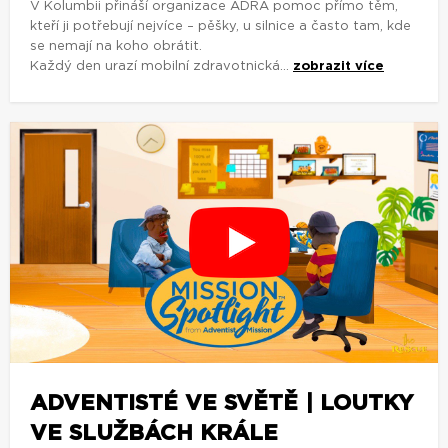
V Kolumbii přináší organizace ADRA pomoc přímo těm,
kteří ji potřebují nejvíce – pěšky, u silnice a často tam, kde
se nemají na koho obrátit.
Každý den urazí mobilní zdravotnická...
zobrazit více
ADVENTISTÉ VE SVĚTĚ | LOUTKY
VE SLUŽBÁCH KRÁLE