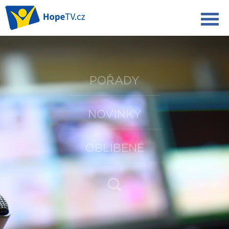
POŘADY
NOVINKY
OBLÍBENÉ