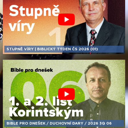
STUPNĚ VÍRY | BIBLICKÝ TÝDEN ČS 2026 (01)
BIBLE PRO DNEŠEK /​ DUCHOVNÍ DARY /​ 2026 3Q 06