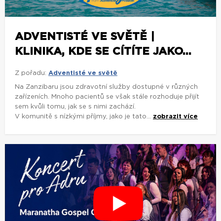
ADVENTISTÉ VE SVĚTĚ |
KLINIKA, KDE SE CÍTÍTE JAKO...
Z pořadu:
Adventisté ve světě
Na Zanzibaru jsou zdravotní služby dostupné v různých
zařízeních. Mnoho pacientů se však stále rozhoduje přijít
sem kvůli tomu, jak se s nimi zachází.
V komunitě s nízkými příjmy, jako je tato...
zobrazit více