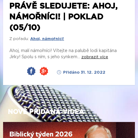
PRÁVĚ SLEDUJETE: AHOJ,
NÁMOŘNÍCI! | POKLAD
(05/10)
Z pořadu:
Ahoj, námořníci!
Ahoj, malí námořníci! Vítejte na palubě lodi kapitána
Jirky! Spolu s ním, s jeho synkem...
zobrazit více
Přidáno 31. 12. 2022
NOVĚ PŘIDANÁ VIDEA