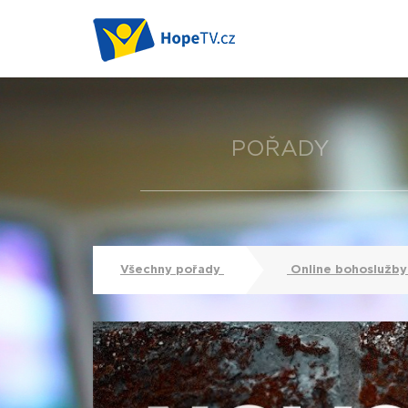
POŘADY
Všechny pořady
Online bohoslužb