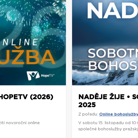
OPETV (2026)
NADĚJE ŽIJE • S
2025
Z pořadu:
Online bohoslužb
tí novoroční online
V sobotu 15. listopadu od 1
společné bohoslužby pražský