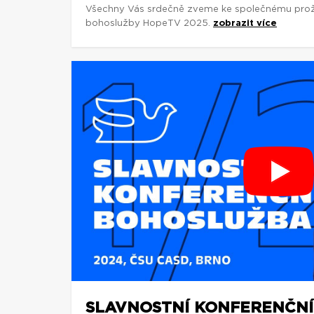
Všechny Vás srdečně zveme ke společnému proži
bohoslužby HopeTV 2025.
zobrazit více
SLAVNOSTNÍ KONFERENČN