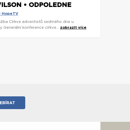
WILSON • ODPOLEDNE
y HopeTV
užba Církve adventistů sedmého dne u
y Generální konference církve...
zobrazit více