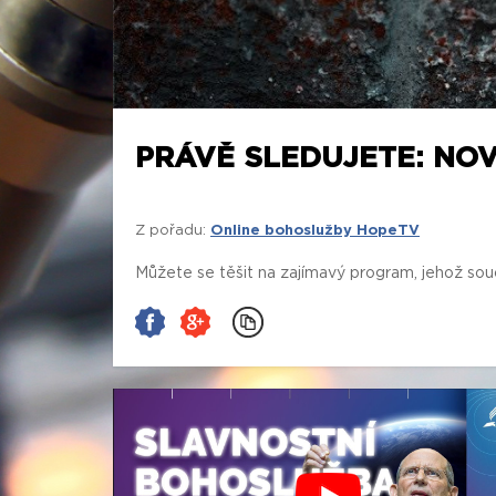
PRÁVĚ SLEDUJETE: NO
Z pořadu:
Online bohoslužby HopeTV
Můžete se těšit na zajímavý program, jehož souč