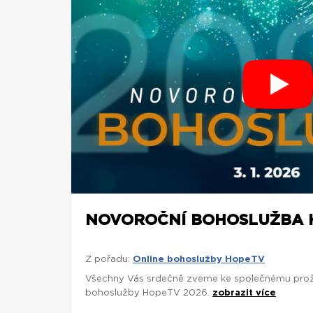
NOVOROČNÍ BOHOSLUŽBA H
Z pořadu:
Online bohoslužby HopeTV
Všechny Vás srdečně zveme ke společnému proži
bohoslužby HopeTV 2026.
zobrazit více