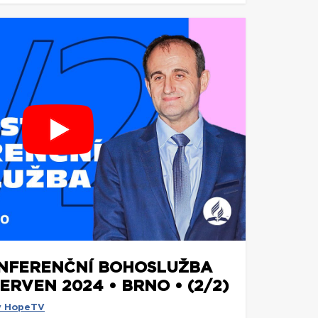
ONFERENČNÍ BOHOSLUŽBA
ČERVEN 2024 • BRNO • (2/2)
y HopeTV