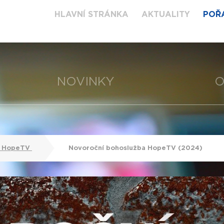
HLAVNÍ STRÁNKA
AKTUALITY
POŘ
NOVINKY
O
y HopeTV
Novoroční bohoslužba HopeTV (2024)