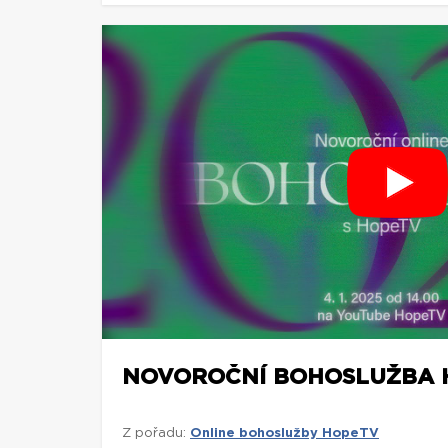
NOVOROČNÍ BOHOSLUŽBA H
Z pořadu:
Online bohoslužby HopeTV