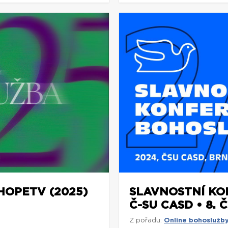
OPETV (2025)
SLAVNOSTNÍ K
Č-SU CASD • 8. 
Z pořadu:
Online bohoslužb