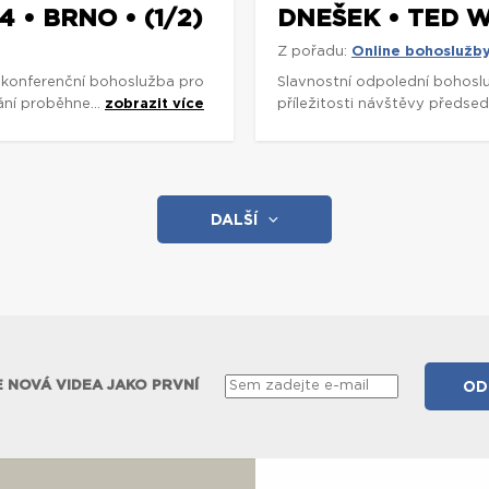
 • BRNO • (1/2)
DNEŠEK • TED 
Z pořadu:
Online bohoslužb
 konferenční bohoslužba pro
Slavnostní odpolední bohosl
ání proběhne...
zobrazit více
příležitosti návštěvy předsed
DALŠÍ
 NOVÁ VIDEA JAKO PRVNÍ