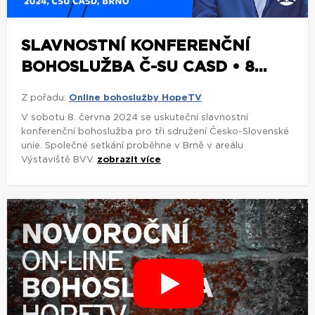
SLAVNOSTNÍ KONFERENČNÍ
BOHOSLUŽBA Č-SU CASD • 8...
Z pořadu:
Online bohoslužby HopeTV
V sobotu 8. června 2024 se uskuteční slavnostní
konferenční bohoslužba pro tři sdružení Česko-Slovenské
unie. Společné setkání proběhne v Brně v areálu
Výstaviště BVV.
zobrazit více