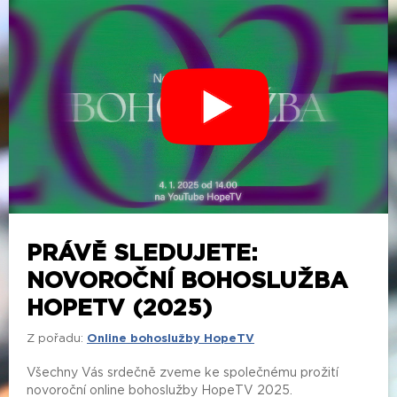
PRÁVĚ SLEDUJETE:
NOVOROČNÍ BOHOSLUŽBA
HOPETV (2025)
Z pořadu:
Online bohoslužby HopeTV
Všechny Vás srdečně zveme ke společnému prožití
novoroční online bohoslužby HopeTV 2025.