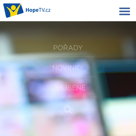
POŘADY
NOVINKY
OBLÍBENÉ