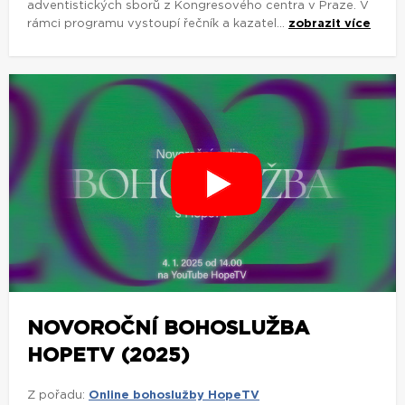
adventistických sborů z Kongresového centra v Praze. V
rámci programu vystoupí řečník a kazatel...
zobrazit více
NOVOROČNÍ BOHOSLUŽBA
HOPETV (2025)
Z pořadu:
Online bohoslužby HopeTV