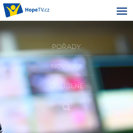
POŘADY
NOVINKY
OBLÍBENÉ