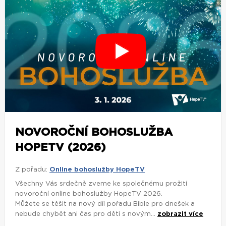
NOVOROČNÍ BOHOSLUŽBA
HOPETV (2026)
Z pořadu:
Online bohoslužby HopeTV
Všechny Vás srdečně zveme ke společnému prožití
novoroční online bohoslužby HopeTV 2026.
Můžete se těšit na nový díl pořadu Bible pro dnešek a
nebude chybět ani čas pro děti s novým...
zobrazit více