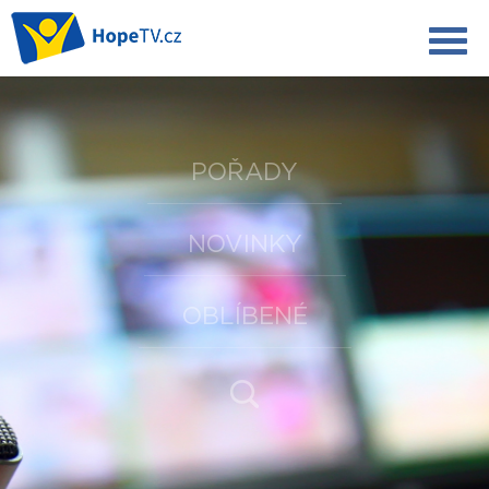
POŘADY
NOVINKY
OBLÍBENÉ