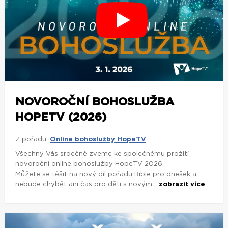
NOVOROČNÍ BOHOSLUŽBA
HOPETV (2026)
Z pořadu:
Online bohoslužby HopeTV
Všechny Vás srdečně zveme ke společnému prožití
novoroční online bohoslužby HopeTV 2026.
Můžete se těšit na nový díl pořadu Bible pro dnešek a
nebude chybět ani čas pro děti s novým...
zobrazit více