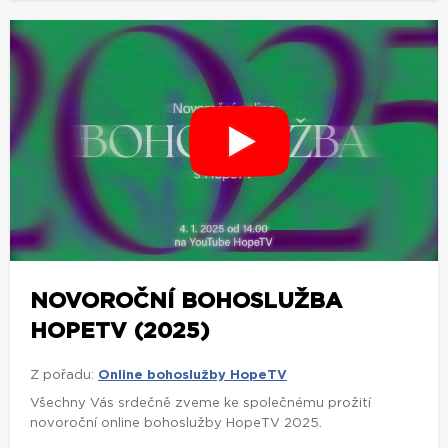
NOVOROČNÍ BOHOSLUŽBA
HOPETV (2025)
Z pořadu:
Online bohoslužby HopeTV
Všechny Vás srdečně zveme ke společnému prožití
novoroční online bohoslužby HopeTV 2025.