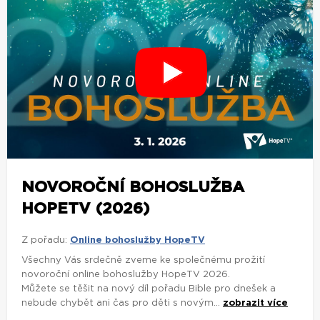
NOVOROČNÍ BOHOSLUŽBA
HOPETV (2026)
Z pořadu:
Online bohoslužby HopeTV
Všechny Vás srdečně zveme ke společnému prožití
novoroční online bohoslužby HopeTV 2026.
Můžete se těšit na nový díl pořadu Bible pro dnešek a
nebude chybět ani čas pro děti s novým...
zobrazit více