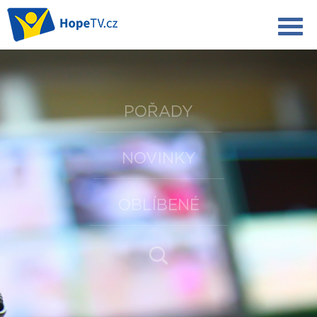
POŘADY
NOVINKY
OBLÍBENÉ