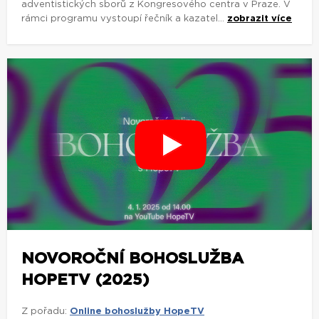
adventistických sborů z Kongresového centra v Praze. V
rámci programu vystoupí řečník a kazatel...
zobrazit více
NOVOROČNÍ BOHOSLUŽBA
HOPETV (2025)
Z pořadu:
Online bohoslužby HopeTV