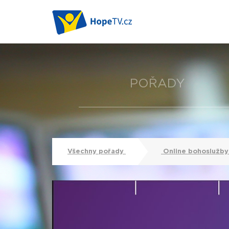
POŘADY
Všechny pořady
Online bohoslužb