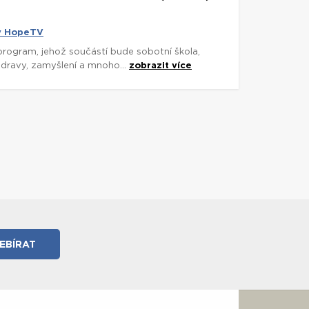
y HopeTV
program, jehož součástí bude sobotní škola,
dravy, zamyšlení a mnoho...
zobrazit více