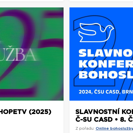
OPETV (2025)
SLAVNOSTNÍ K
Č-SU CASD • 8. 
Z pořadu:
Online bohoslužb