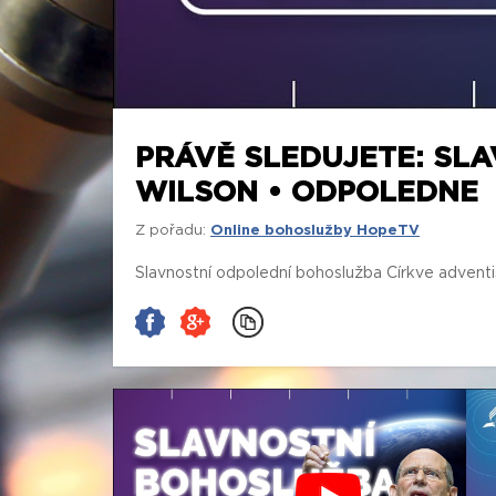
PRÁVĚ SLEDUJETE: SL
WILSON • ODPOLEDNE
Z pořadu:
Online bohoslužby HopeTV
Slavnostní odpolední bohoslužba Církve advent