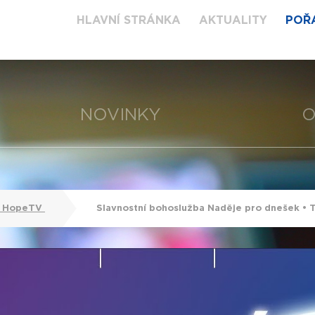
HLAVNÍ STRÁNKA
AKTUALITY
POŘ
NOVINKY
O
y HopeTV
Slavnostní bohoslužba Naděje pro dnešek • 