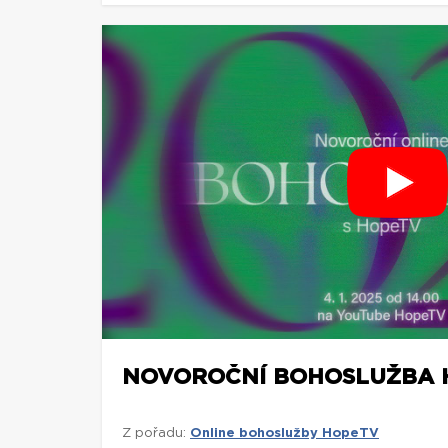
NOVOROČNÍ BOHOSLUŽBA H
Z pořadu:
Online bohoslužby HopeTV