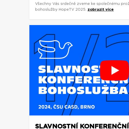
Všechny Vás srdečně zveme ke společnému proži
bohoslužby HopeTV 2025.
zobrazit více
SLAVNOSTNÍ KONFERENČN