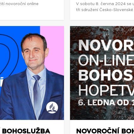
tí novoroční online
V sobotu 8. června 2024 se 
tři sdružení Česko-Slovenské
Í BOHOSLUŽBA
NOVOROČNÍ BOH