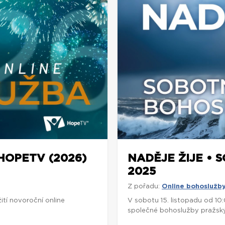
OPETV (2026)
NADĚJE ŽIJE • S
2025
Z pořadu:
Online bohoslužb
tí novoroční online
V sobotu 15. listopadu od 1
společné bohoslužby pražský