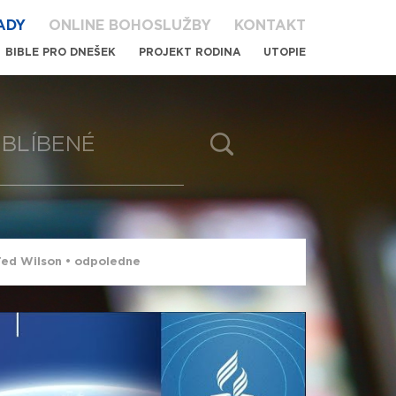
ADY
ONLINE BOHOSLUŽBY
KONTAKT
BIBLE PRO DNEŠEK
PROJEKT RODINA
UTOPIE
BLÍBENÉ
Ted Wilson • odpoledne