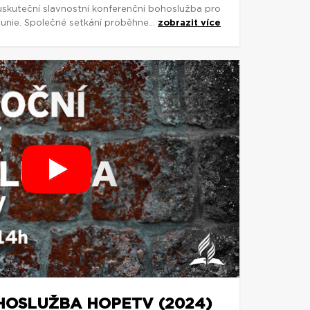
uskuteční slavnostní konferenční bohoslužba pro
 unie. Společné setkání proběhne...
zobrazit více
OSLUŽBA HOPETV (2024)