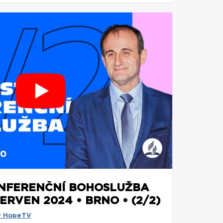
ONFERENČNÍ BOHOSLUŽBA
ČERVEN 2024 • BRNO • (2/2)
y HopeTV