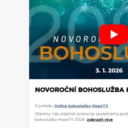
NOVOROČNÍ BOHOSLUŽBA H
Z pořadu:
Online bohoslužby HopeTV
Všechny Vás srdečně zveme ke společnému proži
bohoslužby HopeTV 2026.
zobrazit více