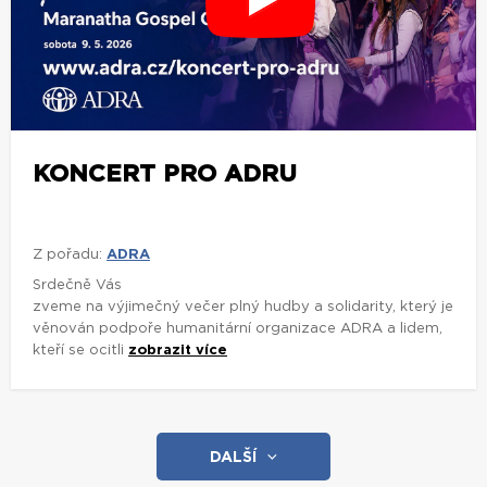
KONCERT PRO ADRU
Z pořadu:
ADRA
Srdečně Vás
zveme na výjimečný večer plný hudby a solidarity, který je
věnován podpoře humanitární organizace ADRA a lidem,
kteří se ocitli
zobrazit více
DALŠÍ