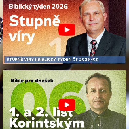
STUPNĚ VÍRY | BIBLICKÝ TÝDEN ČS 2026 (01)