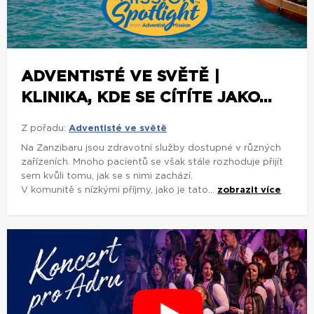
ADVENTISTÉ VE SVĚTĚ |
KLINIKA, KDE SE CÍTÍTE JAKO...
Z pořadu:
Adventisté ve světě
Na Zanzibaru jsou zdravotní služby dostupné v různých
zařízeních. Mnoho pacientů se však stále rozhoduje přijít
sem kvůli tomu, jak se s nimi zachází.
V komunitě s nízkými příjmy, jako je tato...
zobrazit více