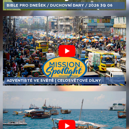
BIBLE PRO DNEŠEK /​ DUCHOVNÍ DARY /​ 2026 3Q 06
ADVENTISTÉ VE SVĚTĚ | CELOSVĚTOVÉ DÍLNY